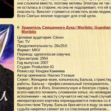
они служили вместе, поэтому мотивы Электры не так
не осталась в стороне, но она не подозревает, что ей
опасность: Винсент стремится отомстить всем людям
Всех Святых вполне подходит для этой цели.
Хранитель Священного Духа / Moribito: Guardian of 
Moribito
Целевая аудитория: Сёнэн
Тип: TV
Продолжительность: 26x25:0
Формат: MKV
Перевод: одноголосая озвучка
Просмотров: 2954
Год выпуска: 2007
Студия: Production IG
Режиссер: Кенджи Камияма
Автор оригинала: Нахоко Уэхаши
Сюжет: Женщина–воин, копьеносец Бальза, странству
работы. Бальза – профессиональный телохранитель. 
приводит ее в Його, благополучную и богатую страну.
всего-навсего починить сломанное копье, но неожида
исполнении» - на мосту случается несчастный случай
императорского кортежа опрокидывается повозка со в
Высочеством Тягуму. Бальза бросается в воду за маль
судьба накрепко свяжет ее со спасенным ребенком...