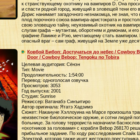
к странствующему охотнику на вампиров D. Она проси
и спасти родной город, живущий в зловещей тени его 
Дорис нанимает загадочного незнакомца, не зная, что
плод порочного союза вампира-аристократа и простол
свою зловещую тайну, неуязвимый охотник на вампир
слугам графа – мутантам, оборотням и демонам, и ег
графине Ламике и Рэю, мечтающему стать вампиром. Н
опасный враг – сам граф, живущий на Земле уже десят
Ковбой Бибоп: Достучаться до небес / Cowboy Beb
Door / Cowboy Bebop: Tengoku no Tobira
Целевая аудитория: Сёнэн
Тип: Movie
Продолжительность: 1:54:00
Перевод: одноголосая озвучка
Просмотров: 3053
Год выпуска: 2001
Студия: Sunrise
Режиссер: Ватанабэ Синъитиро
Автор оригинала: Ятатэ Хадзимэ
Сюжет: Накануне Хэллоуина на Марсе произошла тра
неизвестное биологическое оружие, и сотни людей по
больнице. За голову террориста назначили баснослов
«охотников за головами» с корабля Bebop 268170 реши
прибыльное задание. По ходу расследования Спайк Ш
Электрой, которая также ищет жестокого преступника.