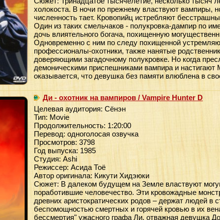
Сюжет: Тринадцатое тысячелетие, несколько тысяч л
холокоста. В ночи по прежнему властвуют вампиры, но
численность тает. Кровопийц истребляют бесстрашные
Один из таких смельчаков - полукровка-дампир по им
дочь влиятельного богача, похищенную могуществен
Одновременно с ним по следу похищенной устремляют
профессионалы-охотники, также нанятые родственник
доверяющими загадочному полукровке. Но когда прес
демоническими приспешниками вампира и настигают М
оказывается, что девушка без памяти влюблена в свое
Ди - охотник на вампиров / Vampire Hunter D
Целевая аудитория: Сёнэн
Тип: Movie
Продолжительность: 1:20:00
Перевод: одноголосая озвучка
Просмотров: 3798
Год выпуска: 1985
Студия: Ashi
Режиссер: Асида Тоё
Автор оригинала: Кикути Хидэюки
Сюжет: В далеком будущем на Земле властвуют мог
поработившие человечество. Эти кровожадные монст
древних аристократических родов – держат людей в 
беспомощностью смертных и горячей кровью в их вен
бессмертия" ужасного графа Ли, отважная девушка Д