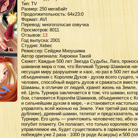
Тип: TV
Размер: 250 мегабайт
Продолжительность: 64x23:0
Формат: AVI
Перевод: многоголосая озвучка
Просмотров: 8011
Отзывов:
13
Год выпуска: 2001
Студия: Xebec
Режиссер: Сейджи Мизушима
Автор оригинала: Хироюки Такей
Сюжет: Каждые 500 лет Звезда Судьбы, Лаго, проноси
шаманов мира о том, что Великий Турнир Шаманов нача
несущая миру разрушение и хаос, но раз в 500 лет в
объединения с Королем Духов - духом всего сущего, 
человек, способный видеть духов и сражаться вместе
Шаманы, в отличие от людей, хранят жизнь на Земле,
её. Цель Турнира заключается в том, что шаман, кот
бои, становится Королём Шаманов, объединяется с К
и сильнейшим духом в мире, - и становится настольк
управлять всей жизнью на Земле. Уже третий раз под
дубляже), древний шаман, телепат и предсказатель, 
Турнире. Его цель — уничтожить человечество, ибо он
погубит планету. Он полагает, что только королевств
управляемое им, будет существовать в гармонии и со
побеждён уже 2 раза - 1000 (в роде Асакуры) и 500 (п