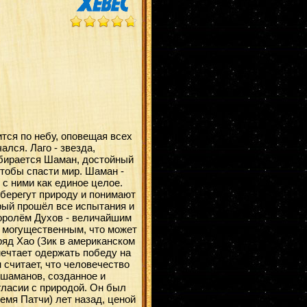
тся по небу, оповещая всех
лся. Лаго - звезда,
ыбирается Шаман, достойный
чтобы спасти мир. Шаман -
 с ними как единое целое.
 берегут природу и понимают
орый прошёл все испытания и
оролём Духов - величайшим
о могущественным, что может
ряд Хао (Зик в американском
мечтает одержать победу на
 считает, что человечество
о шаманов, созданное и
гласии с природой. Он был
лемя Патчи) лет назад, ценой