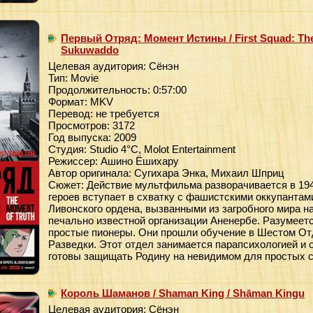
Первый Отряд: Момент Истины / First Squad: The
Sukuwaddo
Целевая аудитория: Сёнэн
Тип: Movie
Продолжительность: 0:57:00
Формат: MKV
Перевод: не требуется
Просмотров: 3172
Год выпуска: 2009
Студия: Studio 4°C, Molot Entertainment
Режиссер: Ашино Ёшихару
Автор оригинала: Сугихара Энка, Михаил Шприц
Сюжет: Действие мультфильма разворачивается в 194
героев вступает в схватку с фашистскими оккупантам
Ливонского ордена, вызванными из загробного мира н
печально известной организации Аненербе. Разумеетс
простые пионеры. Они прошли обучение в Шестом От
Разведки. Этот отдел занимается парапсихологией и 
готовы защищать Родину на невидимом для простых 
Король Шаманов / Shaman King / Shāman Kingu
Целевая аудитория: Сёнэн