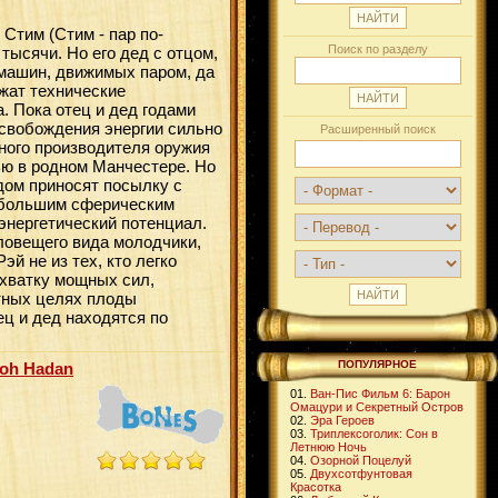
Стим (Стим - пар по-
Поиск по разделу
тысячи. Но его дед с отцом,
машин, движимых паром, да
жат технические
а. Пока отец и дед годами
свобождения энергии сильно
Расширенный поиск
ного производителя оружия
ью в родном Манчестере. Но
 дом приносят посылку с
ебольшим сферическим
энергетический потенциал.
зловещего вида молодчики,
й не из тех, кто легко
схватку мощных сил,
тных целях плоды
тец и дед находятся по
ПОПУЛЯРНОЕ
koh Hadan
01.
Ван-Пис Фильм 6: Барон
Омацури и Секретный Остров
02.
Эра Героев
03.
Триплексоголик: Сон в
Летнюю Ночь
04.
Озорной Поцелуй
05.
Двухсотфунтовая
Красотка