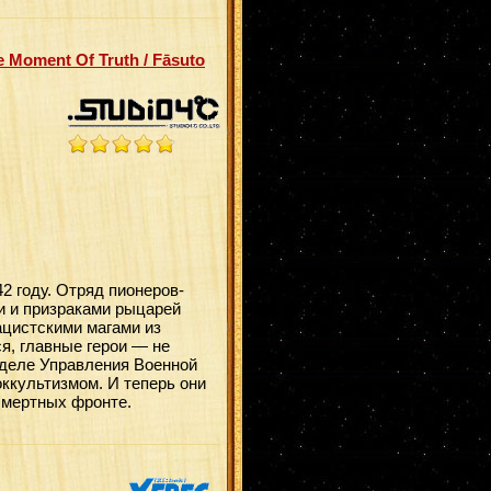
 Moment Of Truth / Fāsuto
2 году. Отряд пионеров-
и и призраками рыцарей
ацистскими магами из
я, главные герои — не
деле Управления Военной
оккультизмом. И теперь они
смертных фронте.