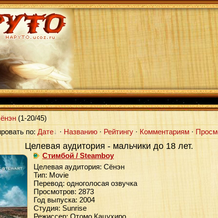
ёнэн
(
1-20
/45)
ровать по:
Дате
·
Названию
·
Рейтингу
·
Комментариям
·
Просм
Целевая аудитория - мальчики до 18 лет.
Стимбой / Steamboy
Целевая аудитория: Сёнэн
Тип: Movie
Перевод: одноголосая озвучка
Просмотров: 2873
Год выпуска: 2004
Студия: Sunrise
Режиссер: Отомо Кацухиро