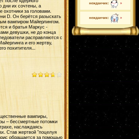
ет после ядерного
нежданчик:
»
 дни их сочтены, а
 охотники за головами.
ени D. Он берётся разыскать
нежданчик:
»
ным вампиром Майерлингом.
ся и братья Маркус -
ами девушки, не до конца
ледователи расправляются с
айерлинга и его жертву,
го похитителя...
ущественные вампиры,
ры – бессмертные потомки
страхе, наслаждаясь
ах. Став жертвой "поцелуя
орис обращается за помощью