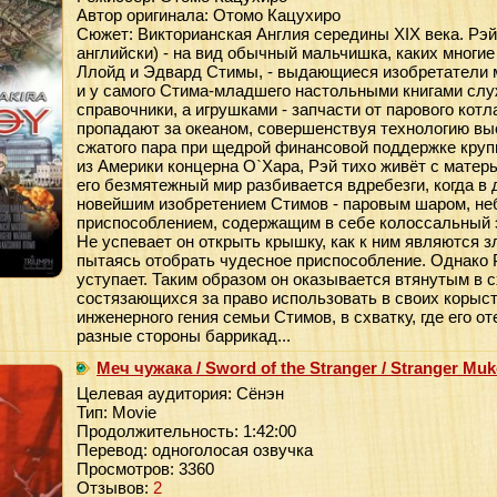
Автор оригинала: Отомо Кацухиро
Сюжет: Викторианская Англия середины XIX века. Рэй 
английски) - на вид обычный мальчишка, каких многие 
Ллойд и Эдвард Стимы, - выдающиеся изобретатели 
и у самого Стима-младшего настольными книгами слу
справочники, а игрушками - запчасти от парового котл
пропадают за океаном, совершенствуя технологию вы
сжатого пара при щедрой финансовой поддержке круп
из Америки концерна О`Хара, Рэй тихо живёт с матер
его безмятежный мир разбивается вдребезги, когда в
новейшим изобретением Стимов - паровым шаром, н
приспособлением, содержащим в себе колоссальный 
Не успевает он открыть крышку, как к ним являются 
пытаясь отобрать чудесное приспособление. Однако Рэ
уступает. Таким образом он оказывается втянутым в 
состязающихся за право использовать в своих корыс
инженерного гения семьи Стимов, в схватку, где его о
разные стороны баррикад...
Меч чужака / Sword of the Stranger / Stranger Mu
Целевая аудитория: Сёнэн
Тип: Movie
Продолжительность: 1:42:00
Перевод: одноголосая озвучка
Просмотров: 3360
Отзывов:
2