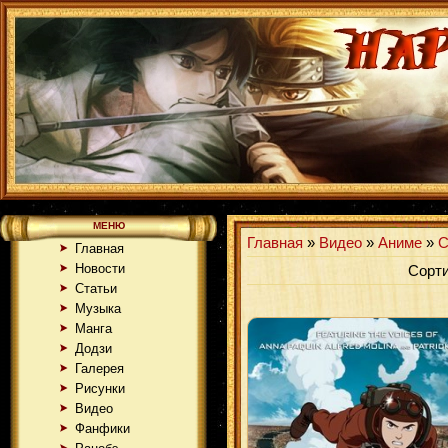
МЕНЮ
Главная
»
Видео
»
Аниме
»
С
Главная
Новости
Сорти
Статьи
Музыка
Манга
Додзи
Галерея
Рисунки
Видео
Фанфики