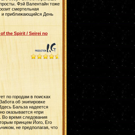
 просты. Фэй Валентайн тоже
 грозит смертельная
, и приближающийся День
the Spirit / Seirei no
ет по городам в поисках
Забота об экипировке
 Здесь Бальза надеется
нно оказывается «при
. Во время следования
торым принцем Його, Его
чиком, не предполагая, что