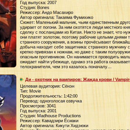
Год выпуска: 2007
Студия: Bones
Режиссер: Андо Масахиро
Автор оригинала: Такаяма Фумихико
Сюжет: Маленький мальчик, чьим единственным друго
удирает от погони. За ним охотятся люди местного кня
сделку с посланцами из Китая. Никто не знает, что н
они платят золотом, поэтому рабочие целыми днями 
странного сооружения, а воины прочёсывают ближайш
добыча находит себе защитника: странного мужчину с
крепко привязан к ножнам, но даже с таким полуоруж
опасным противником. Он нанимается проводить мальч
ожидает найти убежище, однако эта работа оказывае
телохранителя, чем это казалось поначалу…
Ди - охотник на вампиров: Жажда крови / Vampire
Целевая аудитория: Сёнэн
Тип: Movie
Продолжительность: 1:42:00
Перевод: одноголосая озвучка
Просмотров: 3041
Год выпуска: 2001
Студия: Madhouse Productions
Режиссер: Кавадзири Ёсиаки
Автор оригинала: Кикути Хидэюки