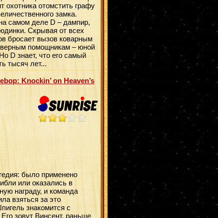
т охотника отомстить графу
величественного замка.
 на самом деле D – дампир,
юдинки. Скрывая от всех
ов бросает вызов коварным
о верным помощникам – юной
о D знает, что его самый
ь тысяч лет...
op: Knockin‌’ on Heaven‌’s
гедия: было применено
гибли или оказались в
ную награду, и команда
ла взяться за это
пигель знакомится с
 Его зовут Винсент, раньше