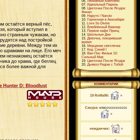
06.
Любовный Комплекс
07.
Идеальный Парень
08.
Цветочки После Ягодок:
Финал
09.
Наруто / Naruto
10.
Горничная в Акихабаре
м остаётся верный пёс,
11.
Love So Divine
12.
Влюблённый Вампир
зя, который вступил в
13.
Первое кафе Принц
ужно странным чужакам, но
14.
Школьные Дни
15.
Девочка, покорившая
трудятся над постройкой
время
ие деревни. Между тем их
16.
Мерцание светлячка
17.
Код: Синий I
о шрамами на лице. Его меч
18.
Ван-Пис Фильм 10:
ием незнакомец остаётся
Сильный Мир
ика до храма, где беглец
19.
Цветочки После Ягодок
20.
Дьявол Рядом с Тобой
тся более важной для
КОММЕНТАРИИ
 Hunter D: Bloodlust
19 RoMa96:
»
Сакура:
класссссссссссс
»
нежданчик:
»